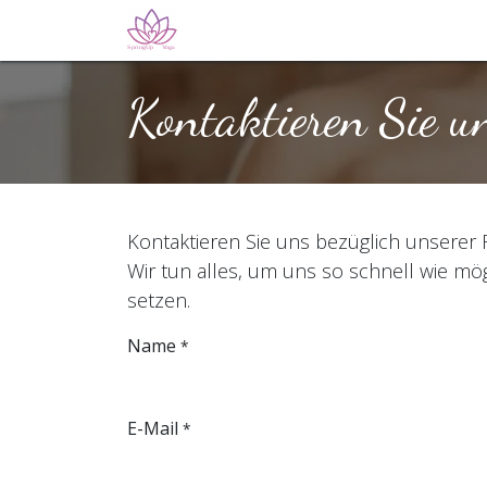
Zum Inhalt springen
Home
1:1-Begleitung
Online Oas
Kontaktieren Sie u
Kontaktieren Sie uns bezüglich unserer 
Wir tun alles, um uns so schnell wie mö
setzen.
Name
*
E-Mail
*