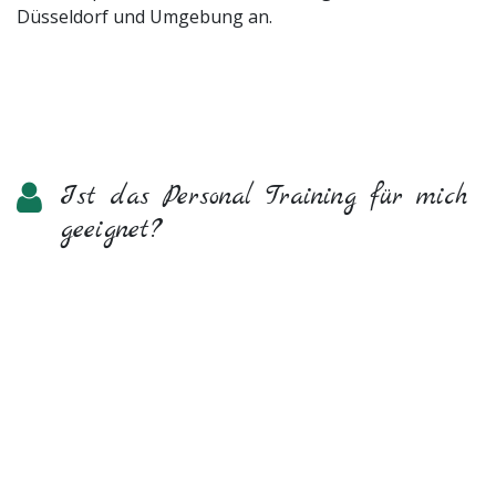
Düsseldorf und Umgebung an.
Ist das Personal Training für mich
geeignet?
Diese individuelle Betreuung ist ideal, wenn du dir ein
maßgeschneidertes Konzept wünschst. Wir betrachten
deinen Körper ganzheitlich, sodass ich persönlich auf
deine Bedürfnisse eingehen kann. Ob du eine
Yogapraxis suchst, die körperliche Einschränkungen
berücksichtigt oder dir mehr Entspannung wünschst –
hier gestaltest du mit. Anders als in Gruppenkursen
steht hier nur im Mittelpunkt, was dir guttut: Wir
passen die Praxis ganz individuell an dich und deine